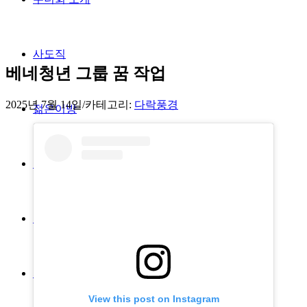
사도직
베네청년 그룹 꿈 작업
2025년 7월 14일
/
카테고리:
다락풍경
젊은이방
렉시오디비나
열린수녀원
자료실
View this post on Instagram