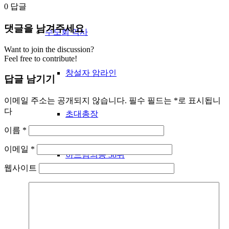
0
답글
댓글을 남겨주세요
수도회 역사
Want to join the discussion?
Feel free to contribute!
창설자 암라인
답글 남기기
이메일 주소는 공개되지 않습니다.
필수 필드는
*
로 표시됩니
다
초대총장
이름
*
이메일
*
하느님의종 38위
웹사이트
성베네딕도