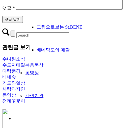
수도 규칙서
댓글
*
그림으로보는 St.BENE
관련글 보기
베네딕도의 메달
수녀원소식
수도자매일복음묵상
다락풍경
동영상
베네숲
기도와일상
사람과자연
동영상
관련기관
전례꽃꽃이