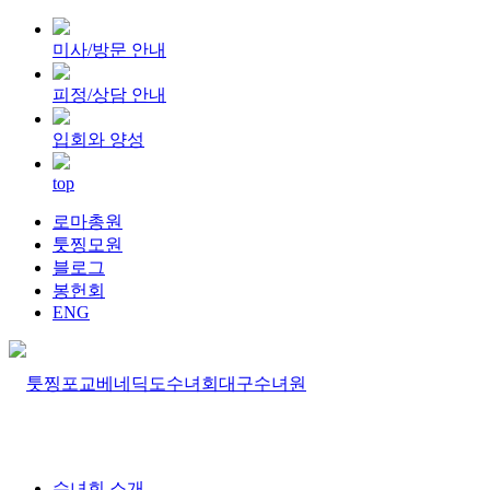
미사/방문 안내
피정/상담 안내
입회와 양성
top
로마총원
툿찡모원
블로그
봉헌회
ENG
수녀회 소개