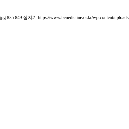
jpg
835
849
집지기
https://www.benedictine.or.kr/wp-content/uploa