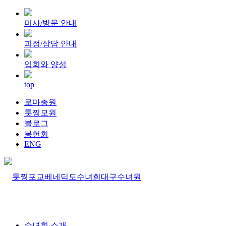
미사/방문 안내
피정/상담 안내
입회와 양성
top
로마총원
툿찡모원
블로그
봉헌회
ENG
수녀회 소개