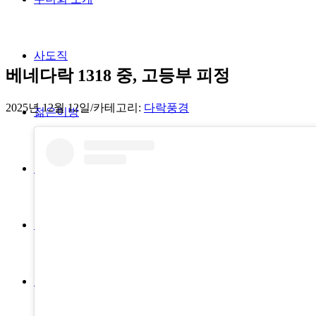
사도직
베네다락 1318 중, 고등부 피정
2025년 12월 12일
/
카테고리:
다락풍경
젊은이방
렉시오디비나
열린수녀원
자료실