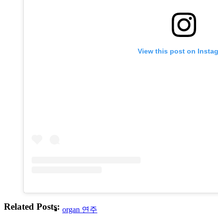
수녀원전례
View this post on Insta
그레고리오 성가
우리들의 노래
성시간
화답송
Related Posts:
organ 연주