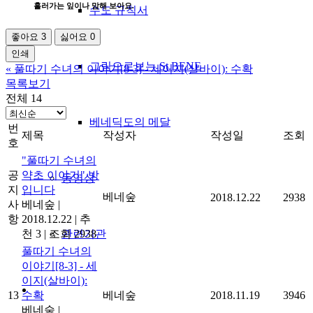
흘러가는 잎이나 맘해 보아요.
수도 규칙서
좋아요
3
싫어요
0
인쇄
그림으로보는 St.BENE
«
풀따기 수녀의 이야기[8-3] - 세이지(살바이): 수확
목록보기
전체 14
베네딕도의 메달
번
제목
작성자
작성일
조회
호
"풀따기 수녀의
공
약초 이야기" 방
동영상
지
입니다
베네숲
2018.12.22
2938
사
베네숲
|
항
2018.12.22
|
추
천 3
|
조회 2938
관련기관
풀따기 수녀의
이야기[8-3] - 세
이지(살바이):
13
수확
베네숲
2018.11.19
3946
베네숲
|