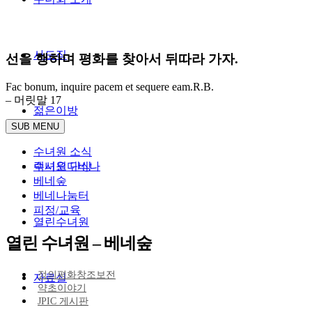
사도직
선을 행하며 평화를 찾아서 뒤따라 가자.
Fac bonum, inquire pacem et sequere eam.R.B.
– 머릿말 17
젊은이방
SUB MENU
수녀원 소식
렉시오디비나
수녀원 단상
베네숲
베네나눔터
피정/교육
열린수녀원
열린 수녀원
– 베네숲
정의평화창조보전
자료실
약초이야기
JPIC 게시판