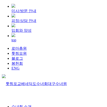
미사/방문 안내
피정/상담 안내
입회와 양성
top
로마총원
툿찡모원
블로그
봉헌회
ENG
수녀회 소개