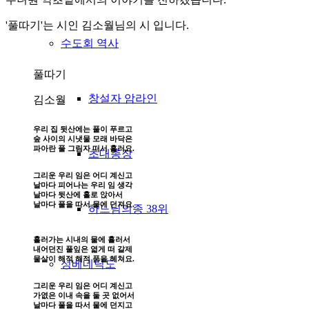
'풀따기'는 시인 김소월님의 시 입니다.
수도회 역사
풀따기
창설자 암라인
김소월
우리 집 뒷산에는 풀이 푸르고
숲 사이의 시냇물 모래 바닥은
파아란 풀 그림자 떠서 흘러요.
초대총장
그리운 우리 임은 어디 계신고
날마다 피어나는 우리 임 생각
​날마다 뒷산에 홀로 앉아서​
날마다 풀을 따서 물에 던져요.
하느님의종 38위
흘러가는 시내의 물에 흘러서
내어던진 풀잎은 엷게 떠 갈제
물살이 해적 해적 품을 헤쳐요.
성베네딕도
그리운 우리 임은 어디 계신고
가엾은 이내 속을 둘 곳 없어서
날마다 풀을 따서 물에 던지고