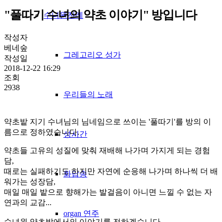
"풀따기 수녀의 약초 이야기" 방입니다
수녀원전례
작성자
베네숲
그레고리오 성가
작성일
2018-12-22 16:29
조회
2938
우리들의 노래
약초밭 지기 수녀님의 님네임으로 쓰이는 '풀따기'를 방의 이
름으로 정하였습니다.
성시간
약초들 고유의 성질에 맞춰 재배해 나가며 가지게 되는 경험
담,
때로는 실패하기도 하지만 자연에 순응해 나가며 하나씩 더 배
화답송
워가는 성장담,
매일 매일 밭으로 향해가는 발걸음이 아니면 느낄 수 없는 자
연과의 교감...
organ 연주
수녀원 약초밭에서의 이야기를 전하겠습니다.