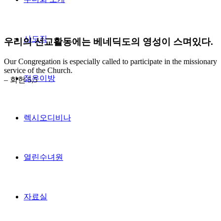
사도직
우리의 선교활동에는 베네딕도의 영성이 스며있다.
Our Congregation is especially called to participate in the missionary
service of the Church.
젊은이방
– 회헌 5,5
렉시오디비나
열린수녀원
자료실