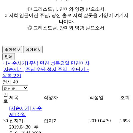
◎ 그리스도님, 찬미와 영광 받으소서.
○ 저희 임금이신 주님, 당신 홀로 저희 잘못을 가엾이 여기시
나이다.
◎ 그리스도님, 찬미와 영광 받으소서.
좋아요
0
싫어요
0
인쇄
«
[사순시기] 주님 만찬 성목요일 만찬미사
[사순시기] 주님 수난 성지 주일 - 수난기
»
목록보기
전체 40
번
제목
작성자
작성일
조회
호
[사순시기] 사순
제1주일
30
집지기
|
집지기
2019.04.30
2698
2019.04.30
|
추