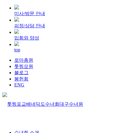
미사/방문 안내
피정/상담 안내
입회와 양성
top
로마총원
툿찡모원
블로그
봉헌회
ENG
수녀회 소개