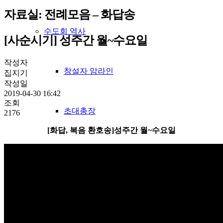
자료실:
전례모음
– 화답송
수도회 역사
[사순시기] 성주간 월~수요일
작성자
창설자 암라인
집지기
작성일
2019-04-30 16:42
조회
초대총장
2176
[화답, 복음 환호송]성주간 월~수요일
하느님의종 38위
성베네딕도