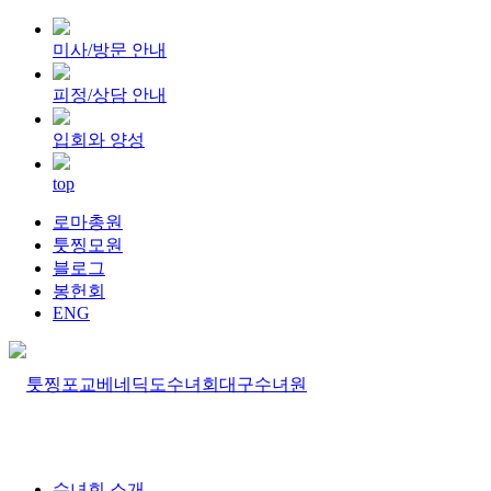
미사/방문 안내
피정/상담 안내
입회와 양성
top
로마총원
툿찡모원
블로그
봉헌회
ENG
수녀회 소개