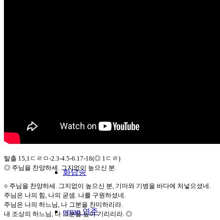
수녀원전례
그레고리오 성가
우리들의 노래
성시간
탈출 15,1ㄷㄹㅁ-2.3-4.5-6.17-18(◎ 1ㄷㄹ)
◎ 주님을 찬양하세. 그지없이 높으신 분.
화답송
○ 주님을 찬양하세. 그지없이 높으신 분, 기마와 기병을 바다에 처넣으셨네.
주님은 나의 힘, 나의 굳셈. 나를 구원하셨네.
주님은 나의 하느님, 나 그분을 찬미하리라.
organ 연주
내 조상의 하느님, 나 그분을 높이 기리리라. ◎