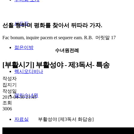
사도직
선을 행하며 평화를 찾아서 뒤따라 가자.
Fac bonum, inquire pacem et sequere eam. R.B. 머릿말 17
젊은이방
수녀원전례
[부활시기] 부활성야 - 제3독서- 특송
렉시오디비나
작성자
집지기
작성일
열린수녀원
2019-04-30 21:45
조회
3006
부활성야 [제3독서 화답송]
자료실