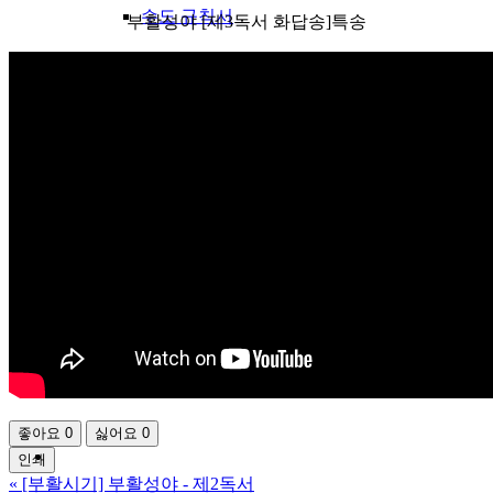
수도 규칙서
부활성야 [제3독서 화답송]특송
그림으로보는 St.BENE
베네딕도의 메달
동영상
관련기관
좋아요
0
싫어요
0
인쇄
«
[부활시기] 부활성야 - 제2독서