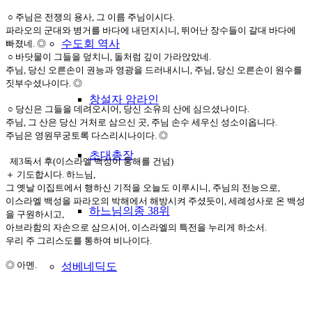
○ 주님은 전쟁의 용사, 그 이름 주님이시다.
파라오의 군대와 병거를 바다에 내던지시니, 뛰어난 장수들이 갈대 바다에
수도회 역사
빠졌네. ◎
○ 바닷물이 그들을 덮치니, 돌처럼 깊이 가라앉았네.
주님, 당신 오른손이 권능과 영광을 드러내시니, 주님, 당신 오른손이 원수를
짓부수셨나이다. ◎
창설자 암라인
○ 당신은 그들을 데려오시어, 당신 소유의 산에 심으셨나이다.
주님, 그 산은 당신 거처로 삼으신 곳, 주님 손수 세우신 성소이옵니다.
주님은 영원무궁토록 다스리시나이다. ◎
초대총장
제3독서 후(이스라엘 백성이 홍해를 건넘)
＋ 기도합시다. 하느님,
그 옛날 이집트에서 행하신 기적을 오늘도 이루시니, 주님의 전능으로,
이스라엘 백성을 파라오의 박해에서 해방시켜 주셨듯이, 세례성사로 온 백성
하느님의종 38위
을 구원하시고,
아브라함의 자손으로 삼으시어, 이스라엘의 특전을 누리게 하소서.
우리 주 그리스도를 통하여 비나이다.
◎ 아멘.
성베네딕도