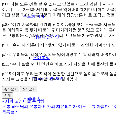
p.60 나는 모든 것을 볼 수 있다고 믿었는데 그건 껍질에 지나
야. 너는 너 자신과 세계의 반쪽을 잃어버리겠지만 나머지 반쪽은
리고 싶을 거야. 아름다움과 지혜의 정당성은 바로 조각난 것들
수도회 역사
p.88 “이건 반쪽짜리 인간의 선이야. 세상 모든 사람들과 사
을 이해하지 못했기 때문에 귀머거리처럼 움직였고 도처에 흩어
로 고통받는 걸 알게 될 거야. 그리고 그들을 치료하면서 너 자신
창설자 암라인
p.103 혹시 내 영혼에 사악함이 있기 때문에 잔인한 기계밖에
p.109 우리들의 감정은 색깔을 잃어버렸고 무감각해져 버렸다
초대총장
p.117 손에 칼을 쥔 한 인간은 바로 자기 자신을 향해 돌진해 들
p.119 아마도 우리는 자작이 온전한 인간으로 돌아옴으로써 
하느님의종 38위
자서는 그것을 이룰 수 없다는 사실이었다.
좋아요
0
싫어요
0
인쇄
성베네딕도
«
좌파 고양이를 부탁해
은총-하느님의 은총과 인간의 자유의지가 이루는 그 아름다운 
목록보기