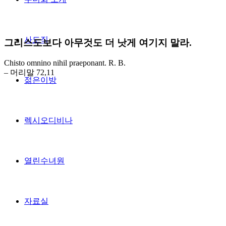
사도직
그리스도보다 아무것도 더 낫게 여기지 말라.
Chisto omnino nihil praeponant. R. B.
– 머리말 72,11
젊은이방
렉시오디비나
열린수녀원
자료실