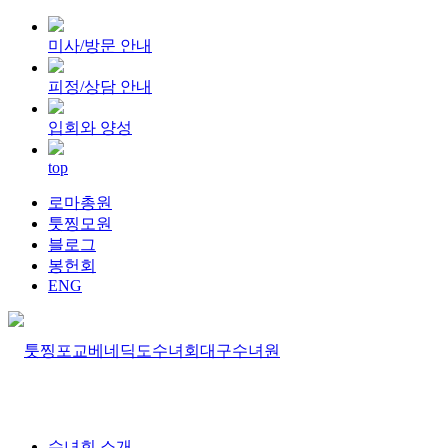
미사/방문 안내
피정/상담 안내
입회와 양성
top
로마총원
툿찡모원
블로그
봉헌회
ENG
수녀회 소개