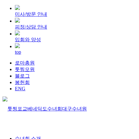
미사/방문 안내
피정/상담 안내
입회와 양성
top
로마총원
툿찡모원
블로그
봉헌회
ENG
수녀회 소개