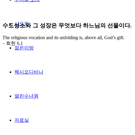
사도직
수도성소와 그 성장은 무엇보다 하느님의 선물이다.
The religious vocation and its unfolding is, above all, God’s gift.
– 회헌 6,1
젊은이방
렉시오디비나
열린수녀원
자료실