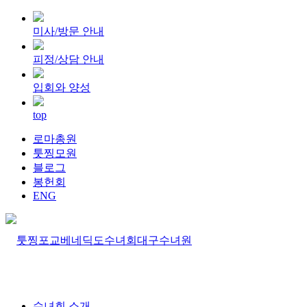
미사/방문 안내
피정/상담 안내
입회와 양성
top
로마총원
툿찡모원
블로그
봉헌회
ENG
수녀회 소개