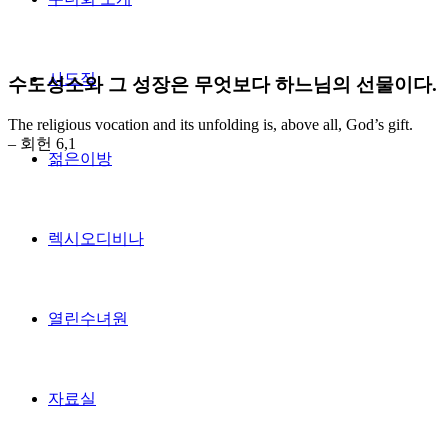
사도직
수도성소와 그 성장은 무엇보다 하느님의 선물이다.
The religious vocation and its unfolding is, above all, God’s gift.
– 회헌 6,1
젊은이방
렉시오디비나
열린수녀원
자료실