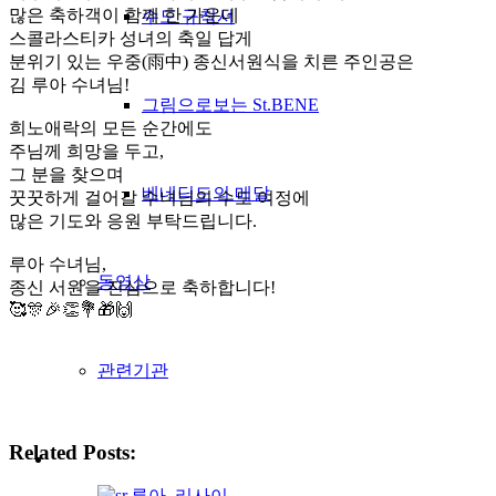
많은 축하객이 함께 한 가운데
수도 규칙서
스콜라스티카 성녀의 축일 답게
분위기 있는 우중(雨中) 종신서원식을 치른 주인공은
김 루아 수녀님!
그림으로보는 St.BENE
희노애락의 모든 순간에도
주님께 희망을 두고,
그 분을 찾으며
베네딕도의 메달
꿋꿋하게 걸어갈 수녀님의 수도 여정에
많은 기도와 응원 부탁드립니다.
루아 수녀님,
동영상
종신 서원을 진심으로 축하합니다!
🥰🎊🎉👏💐🎁🙌
관련기관
Related Posts: