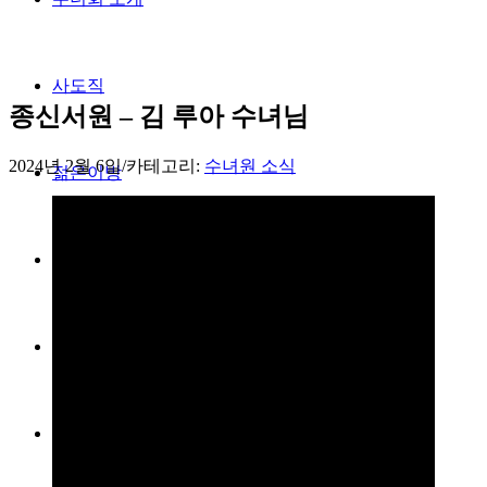
사도직
종신서원 – 김 루아 수녀님
2024년 2월 6일
/
카테고리:
수녀원 소식
젊은이방
렉시오디비나
열린수녀원
자료실