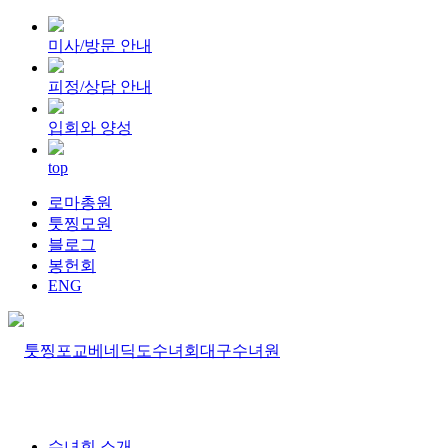
미사/방문 안내
피정/상담 안내
입회와 양성
top
로마총원
툿찡모원
블로그
봉헌회
ENG
수녀회 소개