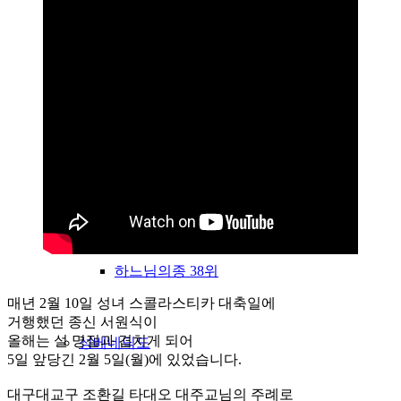
수도회 역사
창설자 암라인
초대총장
하느님의종 38위
매년 2월 10일 성녀 스콜라스티카 대축일에
거행했던 종신 서원식이
올해는 설 명절과 겹치게 되어
성베네딕도
5일 앞당긴 2월 5일(월)에 있었습니다.
대구대교구 조환길 타대오 대주교님의 주례로