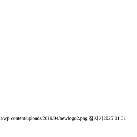
.kr/wp-content/uploads/2019/04/newlogo2.png
집지기
2025-01-31