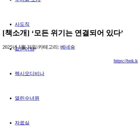
사도직
[책소개] ‘모든 위기는 연결되어 있다’
2025년 1월 31일
/
카테고리:
베네숲
젊은이방
https://bnk
렉시오디비나
열린수녀원
자료실