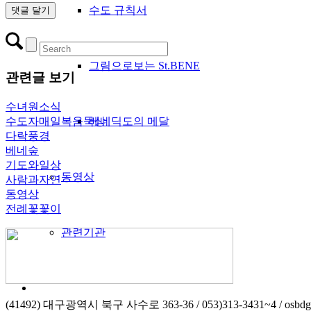
수도 규칙서
그림으로보는 St.BENE
관련글 보기
수녀원소식
베네딕도의 메달
수도자매일복음묵상
다락풍경
베네숲
기도와일상
동영상
사람과자연
동영상
전례꽃꽃이
관련기관
(41492) 대구광역시 북구 사수로 363-36 / 053)313-3431~4 / osbdg