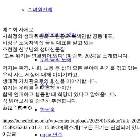
수녀원전례
예수회 사제로
그레고리오 성가
사회정의 생태위원회 위원장과 녹색연합 공동대표,
비정규 노동자의집 꿀잠 대표를 맡고 있는
조현철 신부님의 생태산문집
‘모든 위기는 연결되어 있다’ (파람북, 2024)을 소개합니다.
우리들의 노래
저자는 환경, 사회, 노동 등 삶의 모든 분야에 위기를 겪고 있는
우리 사는 세상에 대해 이야기하고,
생태적 가치관으로의 회심을 이야기합니다.
성시간
위기는 우리를 위태롭게 하지만
함께 연대하고 행동할 때 희망이 있다고 말해줍니다.
꼭 읽어보시길 강력히 추천합니다.
👍📖🔖🌏🌳🌻
화답송
https://benedictine.or.kr/wp-content/uploads/2025/01/KakaoTalk_2
15:49:36
2025-01-31 15:49:39
[책소개] ‘모든 위기는 연결되어 있다
0
답글
organ 연주