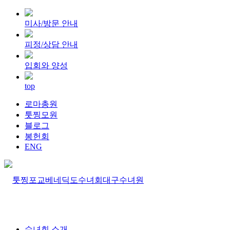
미사/방문 안내
피정/상담 안내
입회와 양성
top
로마총원
툿찡모원
블로그
봉헌회
ENG
수녀회 소개