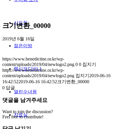
사도직
크기변환_00000
2019년 6월 16일
젊은이방
https://www.benedictine.or.kr/wp-
content/uploads/2019/04/newlogo2.png
0
0
집지기
렉시오디비나
https://www.benedictine.or.kr/wp-
content/uploads/2019/04/newlogo2.png
집지기
2019-06-16
16:42:52
2019-06-16 16:42:52
크기변환_00000
0
답글
열린수녀원
댓글을 남겨주세요
Want to join the discussion?
자료실
Feel free to contribute!
답글 남기기