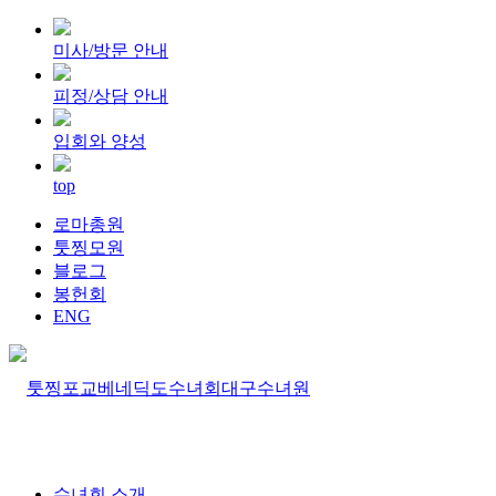
미사/방문 안내
피정/상담 안내
입회와 양성
top
로마총원
툿찡모원
블로그
봉헌회
ENG
수녀회 소개