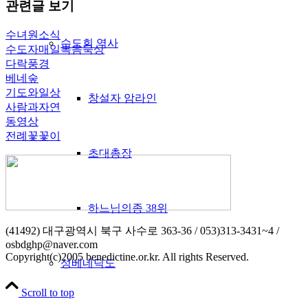
관련글 보기
수녀원소식
수도회 역사
수도자매일복음묵상
다락풍경
베네숲
기도와일상
창설자 암라인
사람과자연
동영상
전례꽃꽃이
초대총장
하느님의종 38위
(41492) 대구광역시 북구 사수로 363-36 / 053)313-3431~4 /
osbdghp@naver.com
Copyright(c)2005 benedictine.or.kr. All rights Reserved.
성베네딕도
Scroll to top