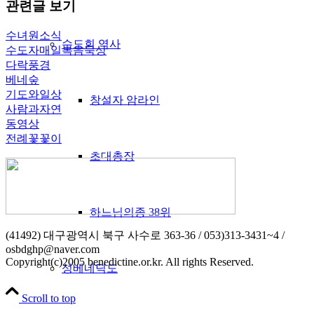
관련글 보기
수녀원소식
수도회 역사
수도자매일복음묵상
다락풍경
베네숲
기도와일상
창설자 암라인
사람과자연
동영상
전례꽃꽃이
초대총장
하느님의종 38위
(41492) 대구광역시 북구 사수로 363-36 / 053)313-3431~4 /
osbdghp@naver.com
Copyright(c)2005 benedictine.or.kr. All rights Reserved.
성베네딕도
Scroll to top