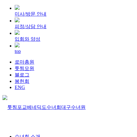
미사/방문 안내
피정/상담 안내
입회와 양성
top
로마총원
툿찡모원
블로그
봉헌회
ENG
수녀회 소개