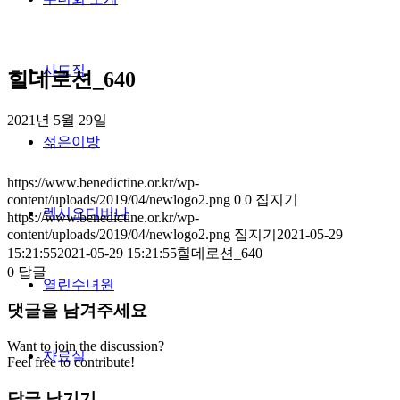
사도직
힐데로션_640
2021년 5월 29일
젊은이방
https://www.benedictine.or.kr/wp-
content/uploads/2019/04/newlogo2.png
0
0
집지기
렉시오디비나
https://www.benedictine.or.kr/wp-
content/uploads/2019/04/newlogo2.png
집지기
2021-05-29
15:21:55
2021-05-29 15:21:55
힐데로션_640
0
답글
열린수녀원
댓글을 남겨주세요
Want to join the discussion?
자료실
Feel free to contribute!
답글 남기기