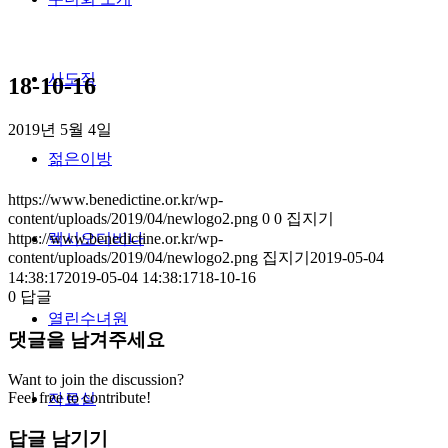
사도직
18-10-16
2019년 5월 4일
젊은이방
https://www.benedictine.or.kr/wp-
content/uploads/2019/04/newlogo2.png
0
0
집지기
https://www.benedictine.or.kr/wp-
렉시오디비나
content/uploads/2019/04/newlogo2.png
집지기
2019-05-04
14:38:17
2019-05-04 14:38:17
18-10-16
0
답글
열린수녀원
댓글을 남겨주세요
Want to join the discussion?
Feel free to contribute!
자료실
답글 남기기