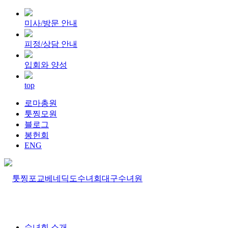
미사/방문 안내
피정/상담 안내
입회와 양성
top
로마총원
툿찡모원
블로그
봉헌회
ENG
수녀회 소개