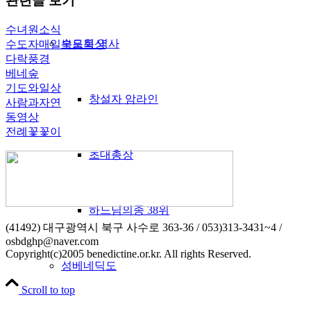
관련글 보기
수녀원소식
수도회 역사
수도자매일복음묵상
다락풍경
베네숲
기도와일상
창설자 암라인
사람과자연
동영상
전례꽃꽃이
초대총장
하느님의종 38위
(41492) 대구광역시 북구 사수로 363-36 / 053)313-3431~4 /
osbdghp@naver.com
Copyright(c)2005 benedictine.or.kr. All rights Reserved.
성베네딕도
Scroll to top