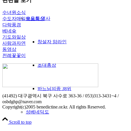
관련글 보기
수녀원소식
수도회 역사
수도자매일복음묵상
다락풍경
베네숲
기도와일상
창설자 암라인
사람과자연
동영상
전례꽃꽃이
초대총장
하느님의종 38위
(41492) 대구광역시 북구 사수로 363-36 / 053)313-3431~4 /
osbdghp@naver.com
Copyright(c)2005 benedictine.or.kr. All rights Reserved.
성베네딕도
Scroll to top