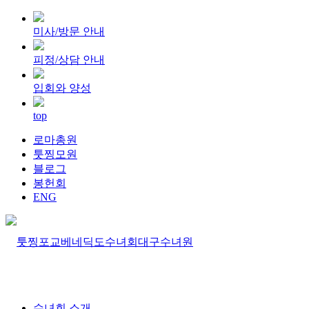
미사/방문 안내
피정/상담 안내
입회와 양성
top
로마총원
툿찡모원
블로그
봉헌회
ENG
수녀회 소개