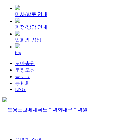
미사/방문 안내
피정/상담 안내
입회와 양성
top
로마총원
툿찡모원
블로그
봉헌회
ENG
수녀회 소개