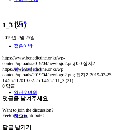
사도직
1_3 (21)
2019년 2월 25일
젊은이방
https://www.benedictine.or.kr/wp-
content/uploads/2019/04/newlogo2.png
0
0
집지기
https://www.benedictine.or.kr/wp-
렉시오디비나
content/uploads/2019/04/newlogo2.png
집지기
2019-02-25
14:55:11
2019-02-25 14:55:11
1_3 (21)
0
답글
열린수녀원
댓글을 남겨주세요
Want to join the discussion?
Feel free to contribute!
자료실
답글 남기기