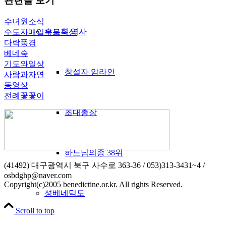
관련글 보기
수녀원소식
수도회 역사
수도자매일복음묵상
다락풍경
베네숲
기도와일상
창설자 암라인
사람과자연
동영상
전례꽃꽃이
초대총장
하느님의종 38위
(41492) 대구광역시 북구 사수로 363-36 / 053)313-3431~4 /
osbdghp@naver.com
Copyright(c)2005 benedictine.or.kr. All rights Reserved.
성베네딕도
Scroll to top