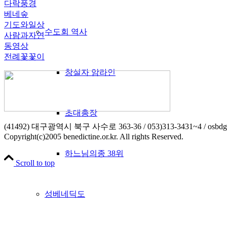
다락풍경
베네숲
기도와일상
수도회 역사
사람과자연
동영상
전례꽃꽃이
창설자 암라인
초대총장
(41492) 대구광역시 북구 사수로 363-36 / 053)313-3431~4 / osbdg
Copyright(c)2005 benedictine.or.kr. All rights Reserved.
하느님의종 38위
Scroll to top
성베네딕도