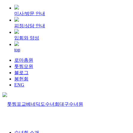
미사/방문 안내
피정/상담 안내
입회와 양성
top
로마총원
툿찡모원
블로그
봉헌회
ENG
수녀회 소개