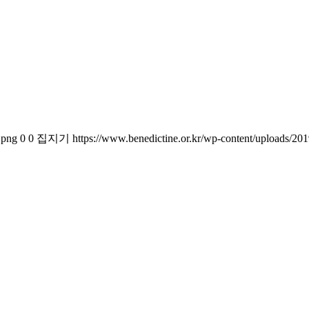
.png
0
0
집지기
https://www.benedictine.or.kr/wp-content/uploads/2