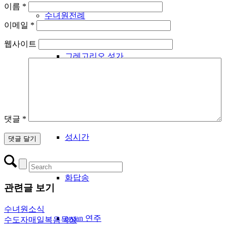
이름
*
수녀원전례
이메일
*
웹사이트
그레고리오 성가
우리들의 노래
댓글
*
성시간
화답송
관련글 보기
수녀원소식
organ 연주
수도자매일복음묵상