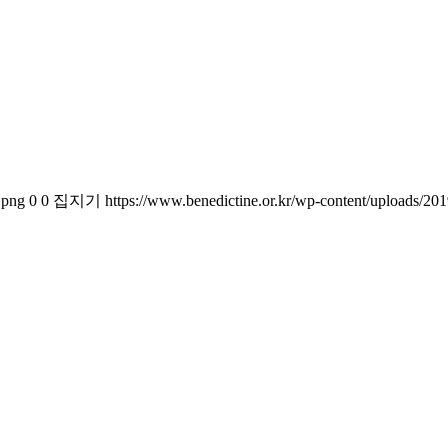
.png
0
0
집지기
https://www.benedictine.or.kr/wp-content/uploads/2