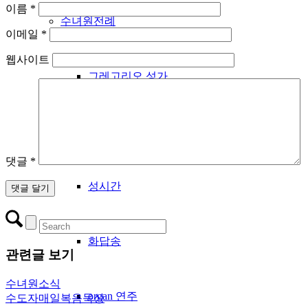
이름
*
수녀원전례
이메일
*
웹사이트
그레고리오 성가
우리들의 노래
댓글
*
성시간
화답송
관련글 보기
수녀원소식
organ 연주
수도자매일복음묵상