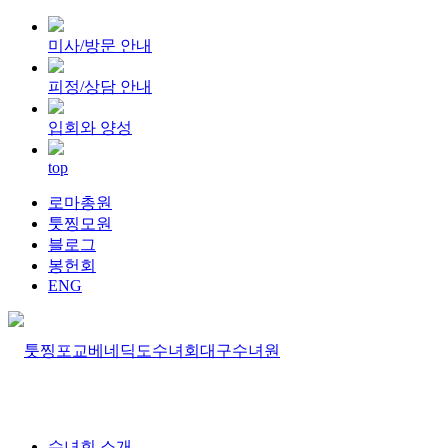
미사/방문 안내
피정/상담 안내
입회와 양성
top
로마총원
툿찡모원
블로그
봉헌회
ENG
수녀회 소개