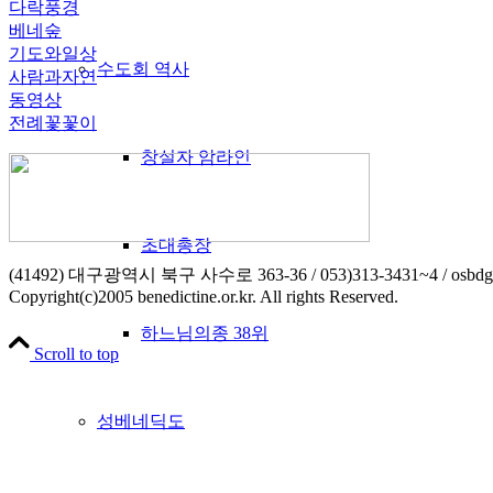
다락풍경
베네숲
기도와일상
수도회 역사
사람과자연
동영상
전례꽃꽃이
창설자 암라인
초대총장
(41492) 대구광역시 북구 사수로 363-36 / 053)313-3431~4 / osbdg
Copyright(c)2005 benedictine.or.kr. All rights Reserved.
하느님의종 38위
Scroll to top
성베네딕도