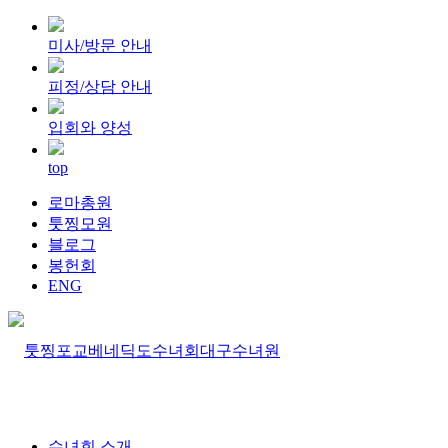
미사/방문 안내
피정/상담 안내
입회와 양성
top
로마총원
툿찡모원
블로그
봉헌회
ENG
수녀회 소개