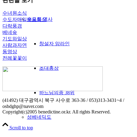
관련글 보기
수녀원소식
수도회 역사
수도자매일복음묵상
다락풍경
베네숲
기도와일상
창설자 암라인
사람과자연
동영상
전례꽃꽃이
초대총장
하느님의종 38위
(41492) 대구광역시 북구 사수로 363-36 / 053)313-3431~4 /
osbdghp@naver.com
Copyright(c)2005 benedictine.or.kr. All rights Reserved.
성베네딕도
Scroll to top