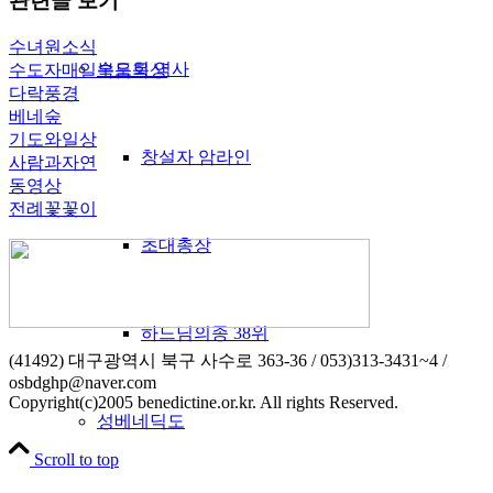
관련글 보기
수녀원소식
수도회 역사
수도자매일복음묵상
다락풍경
베네숲
기도와일상
창설자 암라인
사람과자연
동영상
전례꽃꽃이
초대총장
하느님의종 38위
(41492) 대구광역시 북구 사수로 363-36 / 053)313-3431~4 /
osbdghp@naver.com
Copyright(c)2005 benedictine.or.kr. All rights Reserved.
성베네딕도
Scroll to top