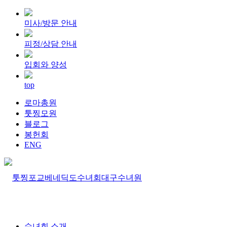
미사/방문 안내
피정/상담 안내
입회와 양성
top
로마총원
툿찡모원
블로그
봉헌회
ENG
수녀회 소개