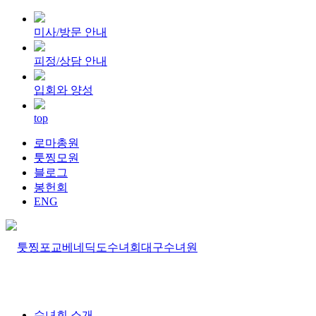
미사/방문 안내
피정/상담 안내
입회와 양성
top
로마총원
툿찡모원
블로그
봉헌회
ENG
수녀회 소개