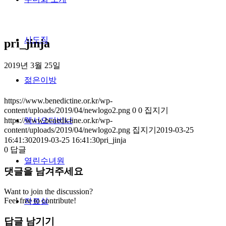
사도직
pri_jinja
2019년 3월 25일
젊은이방
https://www.benedictine.or.kr/wp-
content/uploads/2019/04/newlogo2.png
0
0
집지기
https://www.benedictine.or.kr/wp-
렉시오디비나
content/uploads/2019/04/newlogo2.png
집지기
2019-03-25
16:41:30
2019-03-25 16:41:30
pri_jinja
0
답글
열린수녀원
댓글을 남겨주세요
Want to join the discussion?
Feel free to contribute!
자료실
답글 남기기