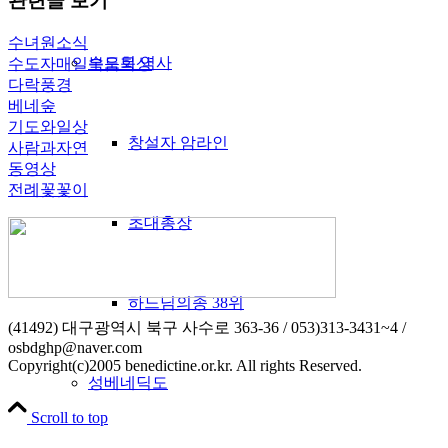
관련글 보기
수녀원소식
수도회 역사
수도자매일복음묵상
다락풍경
베네숲
기도와일상
창설자 암라인
사람과자연
동영상
전례꽃꽃이
초대총장
하느님의종 38위
(41492) 대구광역시 북구 사수로 363-36 / 053)313-3431~4 /
osbdghp@naver.com
Copyright(c)2005 benedictine.or.kr. All rights Reserved.
성베네딕도
Scroll to top