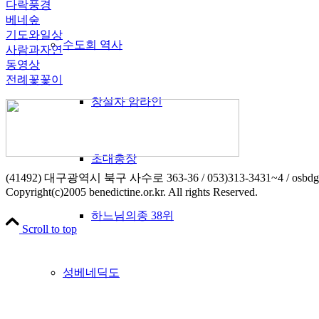
다락풍경
베네숲
기도와일상
수도회 역사
사람과자연
동영상
전례꽃꽃이
창설자 암라인
초대총장
(41492) 대구광역시 북구 사수로 363-36 / 053)313-3431~4 / osbdg
Copyright(c)2005 benedictine.or.kr. All rights Reserved.
하느님의종 38위
Scroll to top
성베네딕도