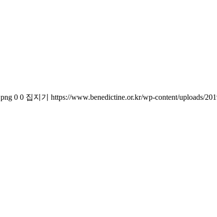
.png
0
0
집지기
https://www.benedictine.or.kr/wp-content/uploads/2