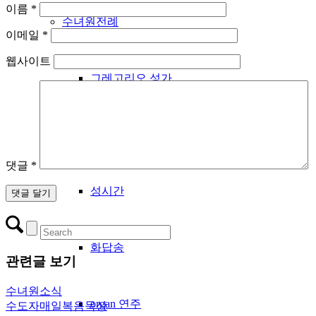
이름
*
수녀원전례
이메일
*
웹사이트
그레고리오 성가
우리들의 노래
댓글
*
성시간
화답송
관련글 보기
수녀원소식
organ 연주
수도자매일복음묵상