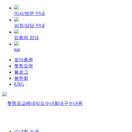
미사/방문 안내
피정/상담 안내
입회와 양성
top
로마총원
툿찡모원
블로그
봉헌회
ENG
수녀회 소개