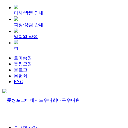
미사/방문 안내
피정/상담 안내
입회와 양성
top
로마총원
툿찡모원
블로그
봉헌회
ENG
수녀회 소개