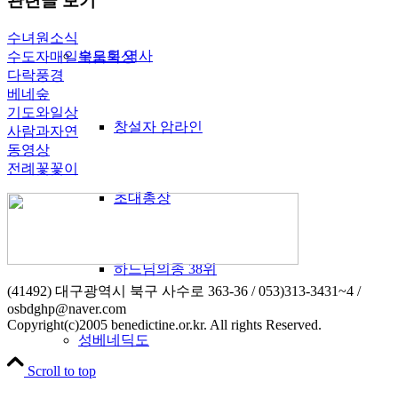
관련글 보기
수녀원소식
수도회 역사
수도자매일복음묵상
다락풍경
베네숲
기도와일상
창설자 암라인
사람과자연
동영상
전례꽃꽃이
초대총장
하느님의종 38위
(41492) 대구광역시 북구 사수로 363-36 / 053)313-3431~4 /
osbdghp@naver.com
Copyright(c)2005 benedictine.or.kr. All rights Reserved.
성베네딕도
Scroll to top