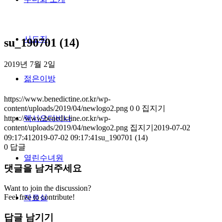
사도직
su_190701 (14)
2019년 7월 2일
젊은이방
https://www.benedictine.or.kr/wp-
content/uploads/2019/04/newlogo2.png
0
0
집지기
https://www.benedictine.or.kr/wp-
렉시오디비나
content/uploads/2019/04/newlogo2.png
집지기
2019-07-02
09:17:41
2019-07-02 09:17:41
su_190701 (14)
0
답글
열린수녀원
댓글을 남겨주세요
Want to join the discussion?
Feel free to contribute!
자료실
답글 남기기